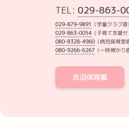
TEL:
029-863-0
029-879-9891
（学童クラブ直
029-863-0054
（子育て支援セン
080-8328-4960
（病児保育室直通
080-9266-6267
（一時預かり直通
吉沼保育園