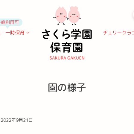
一般利用可
児・一時保育
チェリークラ
病児保育
一時保育
園の様子
2022年9月21日