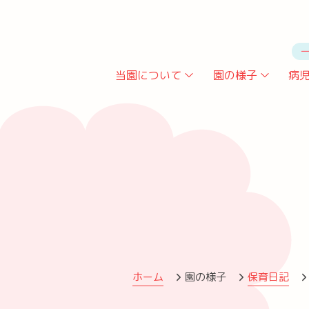
当園について
園の様子
病
ごあいさつ
園での一日
園の概要
保育方針
施設紹介
課外活動
今月の予定
保育日記
年間行事
ホーム
園の様子
保育日記